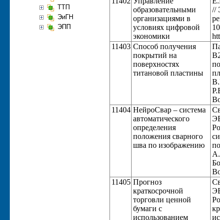
11402
Управление
Е.
ТТП
образовательными
//
ЭиГН
организациями в
ре
ЭПП
условиях цифровой
10
экономики
ht
11403
Способ получения
Па
покрытий на
B2
поверхностях
по
титановой пластины
пл
В.
Р.
Во
11404
НейроСвар – система
Св
автоматического
ЭВ
определения
Ро
положения сварного
си
шва по изображению
по
А.
Б
Во
11405
Прогноз
Св
краткосрочной
ЭВ
торговли ценной
Ро
бумаги с
кр
использованием
ис