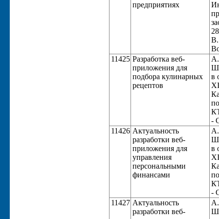
предприятиях
Ин
пр
за
28
В.
Во
11425
Разработка веб-
А.
приложения для
Ше
подбора кулинарных
в 
рецептов
XI
Ка
по
КТ
- 
11426
Актуальность
А.
разработки веб-
Ше
приложения для
в 
управления
XI
персональными
Ка
финансами
по
КТ
- 
11427
Актуальность
А.
разработки веб-
Ше