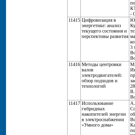
по
КТ
- 
11415
Цифровизация в
Ю.
энергетике: анализ
Ку
текущего состояния и
те
перспективы развития
ма
ко
3 
Во
Во
11416
Методы центровки
М.
валов
Ин
электродвигателей:
пр
обзор подходов и
за
технологий
28
В.
Во
11417
Использование
А.
гибридных
Со
накопителей энергии
об
в электроснабжении
Вс
«Умного дома»
Ка
по