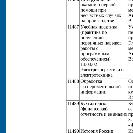
оказанию первой
пр
помощи при
ме
несчастных случаях
Ат
на производстве
Во
11487
Учебная практика
Уч
(практика по
пе
получению
пр
первичных навыков
Эл
работы с
ме
программным
Ат
обеспечением).
Во
13.03.02
Электроэнергетика и
электротехника
11488
Обработка
Об
экспериментальной
ин
информации
ку
Во
11489
Бухгалтерская
Бу
(финансовая)
ее
отчетность и ее анализ
пр
З.
- 
11490
История России
Ис