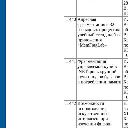
28
В.
Во
11440
Адресная
И.
фрагментация в 32-
Ва
разрядных процессах:
об
учебный стенд на базе
Вс
приложения
Ка
«MemFragLab»
по
КТ
- 
11441
Фрагментация
И.
управляемой кучи в
Ва
.NET: роль крупной
об
кучи и пулов буферов
Вс
в потреблении памяти
Ка
по
КТ
- 
11442
Возможности
Е.
использования
в 
искусственного
XI
интеллекта при
Ка
изучении физики
по