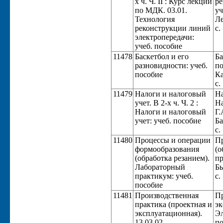
х ч. Ч. II : Курс лекций
ре
по МДК. 03.01.
уч
Технология
Ле
реконструкции линий
с.
электропередачи:
учеб. пособие
11478
Баскетбол и его
Ба
разновидности: учеб.
по
пособие
Ка
с.
11479
Налоги и налоговый
На
учет. В 2-х ч. Ч. 2 :
На
Налоги и налоговый
Г.
учет: учеб. пособие
Ба
с.
11480
Процессы и операции
Пр
формообразования
(о
(обработка резанием).
пр
Лабораторный
Бы
практикум: учеб.
с.
пособие
11481
Производственная
Пр
практика (проектная и
эк
эксплуатационная).
Эл
13.03.02
по