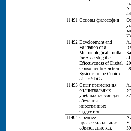
вы
А.
44
11491
Основы философии
Ос
ук
за
Ил
11492
Development and
А.
Validation of a
Re
Methodological Toolkit
Ба
for Assessing the
of
Effectiveness of Digital
20
Consumer Interaction
DO
Systems in the Context
of the SDGs
11493
Опыт применения
А.
билингвальных
Уп
учебных курсов для
37
обучения
иностранных
студентов
11494
Среднее
А.
профессиональное
Уп
образование как
39