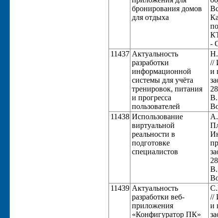
бронирования домов
Вс
для отдыха
Ка
по
КТ
- 
11437
Актуальность
Н.
разработки
//
информационной
и 
системы для учёта
за
тренировок, питания
28
и прогресса
В.
пользователей
Во
11438
Использование
А.
виртуальной
Пл
реальности в
Ин
подготовке
пр
специалистов
за
28
В.
Во
11439
Актуальность
С.
разработки веб-
//
приложения
и 
«Конфигуратор ПК»
за