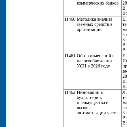
коммерческих банков
28
В.
Во
11460
Методика анализа
Е.
заемных средств в
те
организации
ма
ко
3 
Во
Во
11461
Обзор изменений в
Е.
налогообложении
Ин
УСН в 2026 году
пр
за
28
В.
Во
11462
Инновации в
Л.
бухгалтерии:
те
преимущества и
ма
вызовы
ко
автоматизации учета
3 
Во
Во