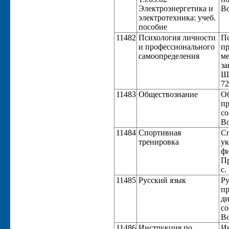
Электроэнергетика и
Во
электротехника: учеб.
пособие
11482
Психология личности
Пс
и профессионального
пр
самоопределения
ме
за
Шп
72
11483
Обществознание
Об
пр
со
Во
11484
Спортивная
Сп
тренировка
ук
фи
Пр
с.
11485
Русский язык
Ру
пр
ди
со
Во
11486
Инструкция по
Ин