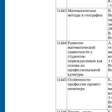
КТ
- 
11443
Математические
В.
методы в географии
Ин
пр
за
28
В.
Во
11444
Развитие
А.
математической
те
грамотности у
ма
студентов-
ко
первокурсников как
3 
основа их
Во
профессиональной
Во
культуры
11445
Особенности
Е.
профессии промпт-
те
инженера
ма
ко
3 
Во
Во
11446
Промт – виды,
Е.