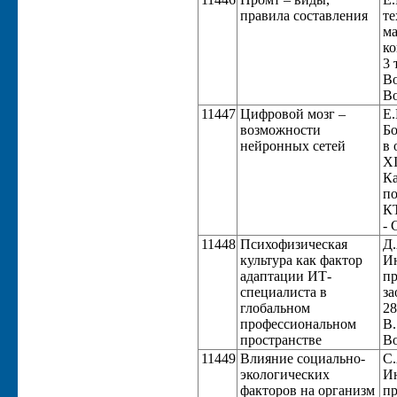
правила составления
те
ма
ко
3 
Во
Во
11447
Цифровой мозг –
Е.
возможности
Бо
нейронных сетей
в 
XI
Ка
по
КТ
- 
11448
Психофизическая
Д.
культура как фактор
Ин
адаптации ИТ-
пр
специалиста в
за
глобальном
28
профессиональном
В.
пространстве
Во
11449
Влияние социально-
С.
экологических
Ин
факторов на организм
пр