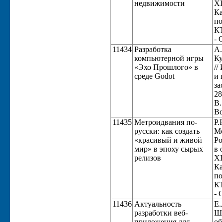
недвижимости
XI
Ка
по
КТ
- 
11434
Разработка
А.
компьютерной игры
Ку
«Эхо Прошлого» в
//
среде Godot
и 
за
28
В.
Во
11435
Метроидвания по-
Р.
русски: как создать
Ме
«красивый и живой
Ро
мир» в эпоху сырых
в 
релизов
XI
Ка
по
КТ
- 
11436
Актуальность
Е.
разработки веб-
Ше
приложения для
об