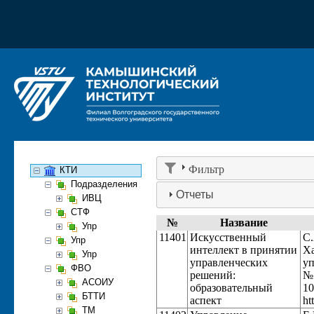
Фильтр
КТИ
Подразделения
Отчеты
ИВЦ
СТФ
№
Название
Упр
11401
Искусственный
С.
Упр
интеллект в принятии
Ха
Упр
управленческих
уп
ФВО
решений:
№ 
АСОИУ
образовательный
10
БТТИ
аспект
ht
ТМ