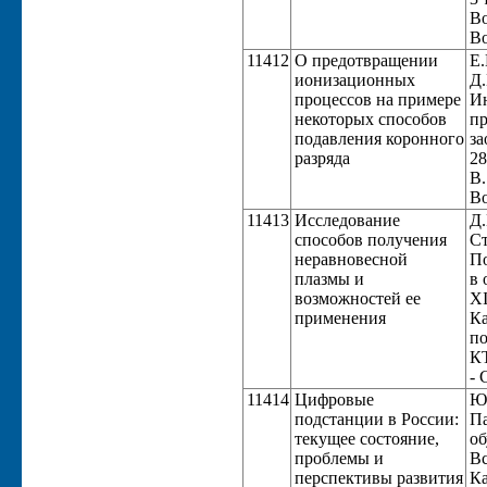
Во
Во
11412
О предотвращении
Е.
ионизационных
Д.
процессов на примере
Ин
некоторых способов
пр
подавления коронного
за
разряда
28
В.
Во
11413
Исследование
Д.
способов получения
Ст
неравновесной
По
плазмы и
в 
возможностей ее
XI
применения
Ка
по
КТ
- 
11414
Цифровые
Ю.
подстанции в России:
Па
текущее состояние,
об
проблемы и
Вс
перспективы развития
Ка