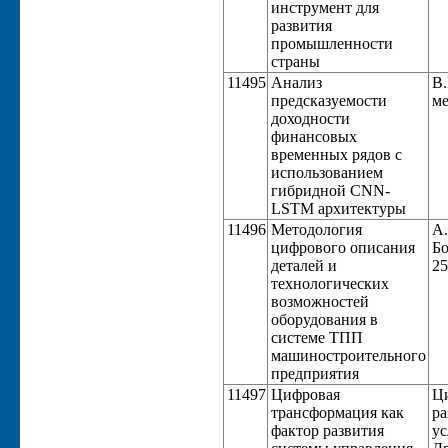
инструмент для
развития
промышленности
страны
11495
Анализ
В.
предсказуемости
ме
доходности
финансовых
временных рядов с
использованием
гибридной CNN-
LSTM архитектуры
11496
Методология
А.
цифрового описания
Бо
деталей и
25
технологических
возможностей
оборудования в
системе ТПП
машиностроительного
предприятия
11497
Цифровая
Ци
трансформация как
ра
фактор развития
ус