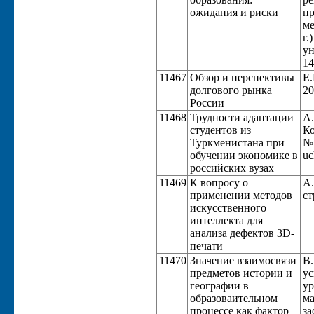
ожидания и риски
пр
ме
г.
ун
14
11467
Обзор и перспективы
Е.
долгового рынка
20
России
11468
Трудности адаптации
А.
студентов из
Ко
Туркменистана при
№ 
обучении экономике в
uc
российских вузах
11469
К вопросу о
А.
применении методов
ст
искусственного
интеллекта для
анализа дефектов 3D-
печати
11470
Значение взаимосвязи
В.
предметов истории и
ус
географии в
ур
образоваительном
ма
процессе как фактор
за