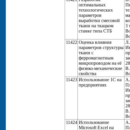
оптимальных
Пе
технологических
те
параметров
ма
выработки смесовой
ко
ткани на ткацком
3 
станке типа СТБ
Во
Во
11422
Оценка влияния
Л.
параметров структуры
Ин
ткани с
пр
ферромагнитным
за
микропроводом на её
28
физико-механические
В.
свойства
Во
11423
Использование 1С на
А.
предприятиях
Пл
Ин
пр
за
28
В.
Во
11424
Использование
А.
Microsoft Excel на
Пл