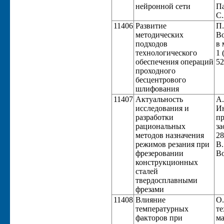
нейронной сети
Па
С.
11406
Развитие
П.
методических
Во
подходов
в 
технологического
1 
обеспечения операций
52
проходного
бесцентрового
шлифования
11407
Актуальность
А.
исследования и
Ин
разработки
пр
рациональных
за
методов назначения
28
режимов резания при
В.
фрезеровании
Во
конструкционных
сталей
твердосплавными
фрезами
11408
Влияние
О.
температурных
те
факторов при
ма