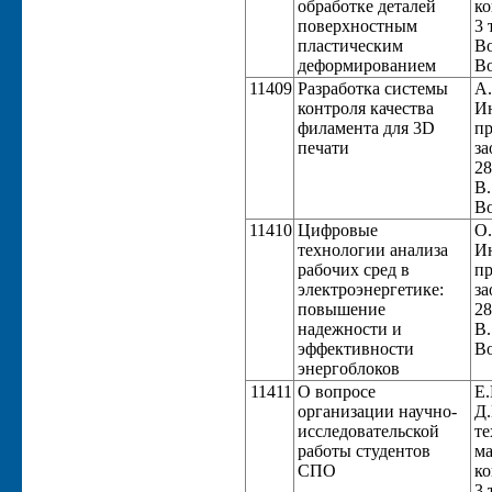
обработке деталей
ко
поверхностным
3 
пластическим
Во
деформированием
Во
11409
Разработка системы
А.
контроля качества
Ин
филамента для 3D
пр
печати
за
28
В.
Во
11410
Цифровые
О.
технологии анализа
Ин
рабочих сред в
пр
электроэнергетике:
за
повышение
28
надежности и
В.
эффективности
Во
энергоблоков
11411
О вопросе
Е.
организации научно-
Д.
исследовательской
те
работы студентов
ма
СПО
ко
3 