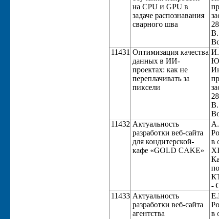
на CPU и GPU в
пр
задаче распознавания
за
сварного шва
28
В.
Во
11431
Оптимизация качества
И.
данных в ИИ-
Юг
проектах: как не
Ин
переплачивать за
пр
пиксели
за
28
В.
Во
11432
Актуальность
А.
разработки веб-сайта
Ро
для кондитерской-
в 
кафе «GOLD CAKE»
XI
Ка
по
КТ
- 
11433
Актуальность
Е.
разработки веб-сайта
Ро
агентства
в 