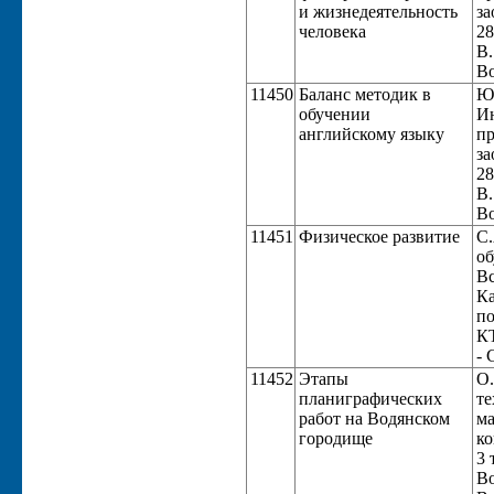
и жизнедеятельность
за
человека
28
В.
Во
11450
Баланс методик в
Ю.
обучении
Ин
английскому языку
пр
за
28
В.
Во
11451
Физическое развитие
С.
об
Вс
Ка
по
КТ
- 
11452
Этапы
О.
планиграфических
те
работ на Водянском
ма
городище
ко
3 
Во