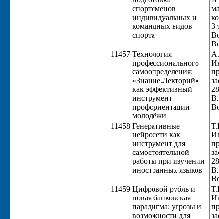
спортсменов
ма
индивидуальных и
ко
командных видов
3 
спорта
Во
Во
11457
Технология
А.
профессионального
Ин
самоопределения:
пр
«Знание.Лекторий»
за
как эффективный
28
инструмент
В.
профориентации
Во
молодёжи
11458
Генеративные
Т.
нейросети как
Ин
инструмент для
пр
самостоятельной
за
работы при изучении
28
иностранных языков
В.
Во
11459
Цифровой рубль и
Т.
новая банковская
Ин
парадигма: угрозы и
пр
возможности для
за