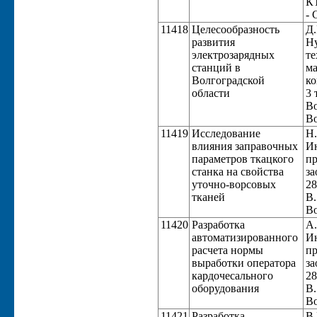
КТ
- 
11418
Целесообразность
Д.
развития
Ну
электрозарядных
те
станций в
ма
Волгоградской
ко
области
3 
Во
Во
11419
Исследование
Н.
влияния заправочных
Ин
параметров ткацкого
пр
станка на свойства
за
уточно-ворсовых
28
тканей
В.
Во
11420
Разработка
А.
автоматизированного
Ин
расчета нормы
пр
выработки оператора
за
кардочесального
28
оборудования
В.
Во
11421
Разработка
В.