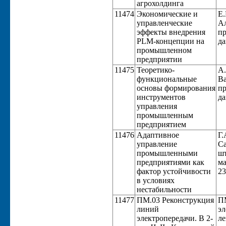
агрохолдинга
11474
Экономические и
Е.
управленческие
Ал
эффекты внедрения
пр
PLM-концепции на
да
промышленном
предприятии
11475
Теоретико-
А.
функциональные
Ва
основы формирования
пр
инструментов
да
управления
промышленным
предприятием
11476
Адаптивное
Г.
управление
Са
промышленными
шт
предприятиями как
ма
фактор устойчивости
23
в условиях
нестабильности
11477
ПМ.03 Реконструкция
П
линий
эл
электропередачи. В 2-
ле