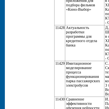
приложения для
в 
подбора фильмов
XI
«Кино-Выбор»
Ка
по
КТ
- 
11428
Актуальность
Д.
разработки
Ше
программы для
в 
кредитного отдела
XI
банка
Ка
по
КТ
- 
11429
Имитационное
С.
моделирование
Ск
процесса
те
функционирования
ма
парка пассажирских
ко
электробусов
3 
Во
Во
11430
Сравнение
И.
эффективности
Па
обучения нейросети
Ин