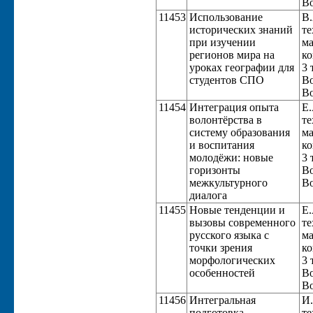
Во
11453
Использование
В.
исторических знаний
те
при изучении
ма
регионов мира на
ко
уроках географии для
3 
студентов СПО
Во
Во
11454
Интеграция опыта
Е.
волонтёрства в
те
систему образования
ма
и воспитания
ко
молодёжи: новые
3 
горизонты
Во
межкультурного
Во
диалога
11455
Новые тенденции и
Е.
вызовы современного
те
русского языка с
ма
точки зрения
ко
морфологических
3 
особенностей
Во
Во
11456
Интегральная
И.
подготовка
те