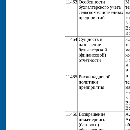
11463
Особенности
М.
бухгалтерского учета
те
сельскохозяйственных
ма
предприятий
ко
3 
Во
Во
11464
Сущность и
З.
назначение
те
бухгалтерской
ма
(финансовой)
ко
отчетности
3 
Во
Во
11465
Риски кадровой
В.
политики
те
предприятия
ма
ко
3 
Во
Во
11466
Возвращение
А.
инженерного
Ат
(базового)
об
образования:
ре