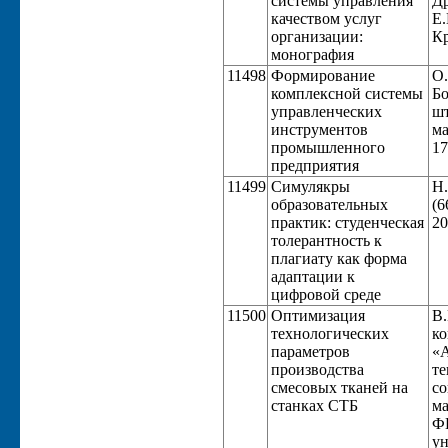
системы управления
Др
качеством услуг
Е.
организации:
Кр
монография
11498
Формирование
О.
комплексной системы
Бо
управленческих
шт
инструментов
ма
промышленного
17
предприятия
11499
Симулякры
Н.
образовательных
(6
практик: студенческая
20
толерантность к
плагиату как форма
адаптации к
цифровой среде
11500
Оптимизация
В.
технологических
ко
параметров
«А
производства
те
смесовых тканей на
со
станках СТБ
ма
Ф
ун